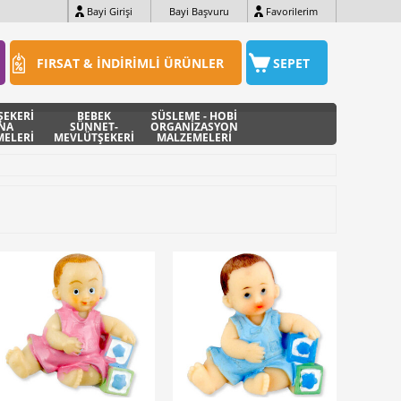
Bayi Girişi
Bayi Başvuru
Favorilerim
FIRSAT & İNDİRİMLİ ÜRÜNLER
SEPET
ŞEKERİ
BEBEK
SÜSLEME - HOBİ
INA
SÜNNET-
ORGANİZASYON
ELERİ
MEVLÜTŞEKERİ
MALZEMELERİ