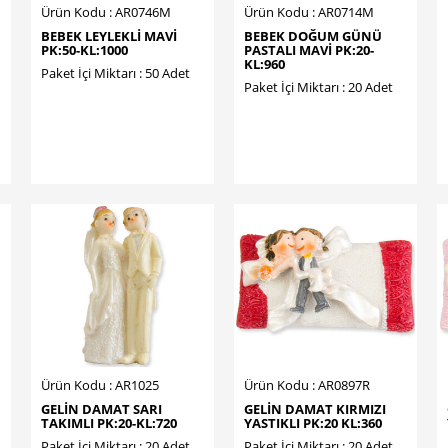
Ürün Kodu : AR0746M
Ürün Kodu : AR0714M
BEBEK LEYLEKLİ MAVİ
BEBEK DOĞUM GÜNÜ
PK:50-KL:1000
PASTALI MAVİ PK:20-
KL:960
Paket İçi Miktarı : 50 Adet
Paket İçi Miktarı : 20 Adet
Ürün Kodu : AR1025
Ürün Kodu : AR0897R
GELİN DAMAT SARI
GELİN DAMAT KIRMIZI
TAKIMLI PK:20-KL:720
YASTIKLI PK:20 KL:360
Paket İçi Miktarı : 20 Adet
Paket İçi Miktarı : 20 Adet