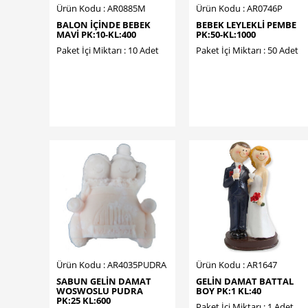
Ürün Kodu : AR0885M
Ürün Kodu : AR0746P
BALON İÇİNDE BEBEK
BEBEK LEYLEKLİ PEMBE
MAVİ PK:10-KL:400
PK:50-KL:1000
Paket İçi Miktarı : 10 Adet
Paket İçi Miktarı : 50 Adet
Ürün Kodu : AR4035PUDRA
Ürün Kodu : AR1647
SABUN GELİN DAMAT
GELİN DAMAT BATTAL
WOSWOSLU PUDRA
BOY PK:1 KL:40
PK:25 KL:600
Paket İçi Miktarı : 1 Adet