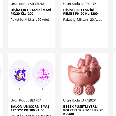
Ürün Kodu : AR3013M
Ürün Kodu : AR3013P
DİŞİM ÇIKTI EMZİKİ MAVİ
DİŞİM ÇIKTI EMZİKİ
PK:20-KL:1200
PEMBE PK:20-KL:1200
Paket İçi Miktarı : 20 Adet
Paket İçi Miktarı : 20 Adet
Ürün Kodu : BE1757
Ürün Kodu : AR4292P
BALON UNICORN 1 YAŞ
BEBEK PUSETLİ YERLİ
12" BYZ PK:100 KL:50
POLYESTER PEMBE PK:20
KL:480
Paket İçi Miktarı : 100 Adet