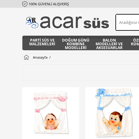
100% GÜVENLİ ALIŞVERİŞ
PARTİ SÜS VE
DOĞUM GÜNÜ
BALON
ÖZ
MALZEMELERİ
KOMBİNE
MODELLERİ VE
KOM
MODELLERİ
AKSESUARLAR
Anasayfa