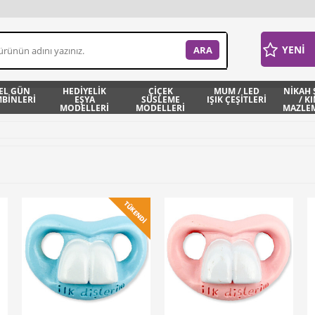
YENİ
EL GÜN
HEDİYELİK
ÇİÇEK
MUM / LED
NİKAH 
BİNLERİ
EŞYA
SÜSLEME
IŞIK ÇEŞİTLERİ
/ K
MODELLERİ
MODELLERİ
MAZLEM