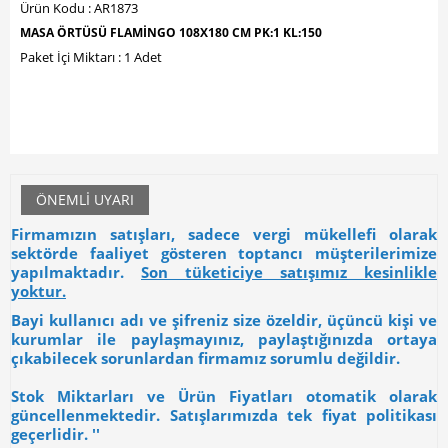
Ürün Kodu : AR1873
MASA ÖRTÜSÜ FLAMİNGO 108X180 CM PK:1 KL:150
Paket İçi Miktarı : 1 Adet
ÖNEMLI UYARI
Firmamızın satışları, sadece vergi mükellefi olarak
sektörde faaliyet gösteren toptancı müşterilerimize
yapılmaktadır.
Son tüketiciye satışımız kesinlikle
yoktur.
Bayi kullanıcı adı ve şifreniz size özeldir, üçüncü kişi ve
kurumlar ile paylaşmayınız, paylaştığınızda ortaya
çıkabilecek sorunlardan firmamız sorumlu değildir.
Stok Miktarları ve Ürün Fiyatları otomatik olarak
güncellenmektedir. Satışlarımızda tek fiyat politikası
geçerlidir. ''