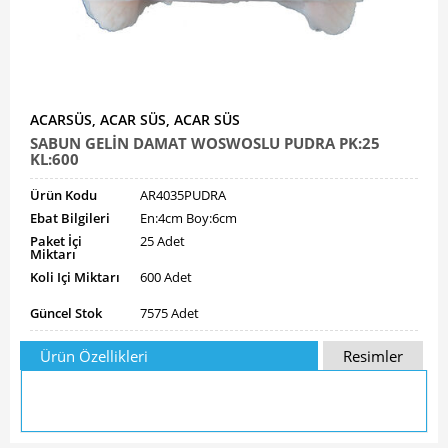
ACARSÜS, ACAR SÜS, ACAR SÜS
SABUN GELİN DAMAT WOSWOSLU PUDRA PK:25
KL:600
Ürün Kodu
AR4035PUDRA
Ebat Bilgileri
En:4cm Boy:6cm
Paket İçi
25 Adet
Miktarı
Koli Içi Miktarı
600 Adet
Güncel Stok
7575 Adet
Ürün Özellikleri
Resimler