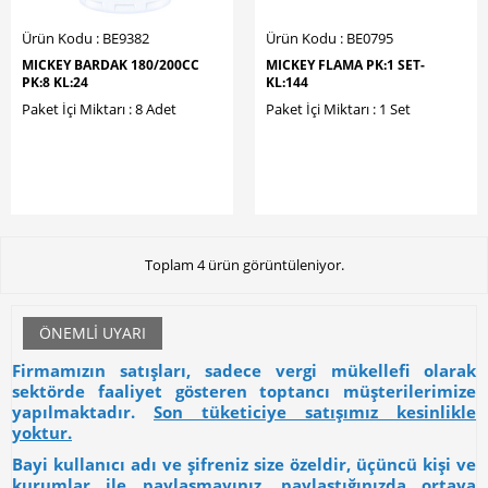
Ürün Kodu : BE9382
Ürün Kodu : BE0795
MICKEY BARDAK 180/200CC
MICKEY FLAMA PK:1 SET-
PK:8 KL:24
KL:144
Paket İçi Miktarı : 8 Adet
Paket İçi Miktarı : 1 Set
Toplam 4 ürün görüntüleniyor.
ÖNEMLI UYARI
Firmamızın satışları, sadece vergi mükellefi olarak
sektörde faaliyet gösteren toptancı müşterilerimize
yapılmaktadır.
Son tüketiciye satışımız kesinlikle
yoktur.
Bayi kullanıcı adı ve şifreniz size özeldir, üçüncü kişi ve
kurumlar ile paylaşmayınız, paylaştığınızda ortaya