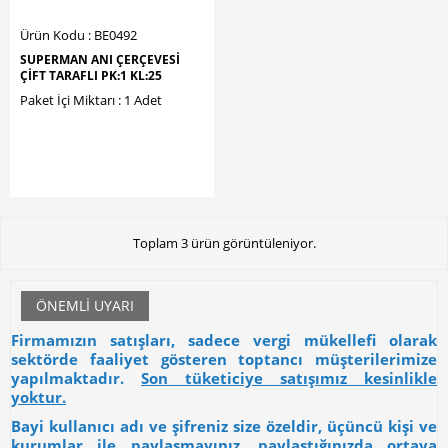
Ürün Kodu : BE0492
SUPERMAN ANI ÇERÇEVESİ
ÇİFT TARAFLI PK:1 KL:25
Paket İçi Miktarı : 1 Adet
Toplam 3 ürün görüntüleniyor.
ÖNEMLI UYARI
Firmamızın satışları, sadece vergi mükellefi olarak
sektörde faaliyet gösteren toptancı müşterilerimize
yapılmaktadır.
Son tüketiciye satışımız kesinlikle
yoktur.
Bayi kullanıcı adı ve şifreniz size özeldir, üçüncü kişi ve
kurumlar ile paylaşmayınız, paylaştığınızda ortaya