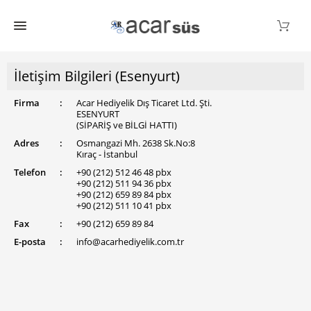
İletişim Bilgileri (Esenyurt)
Firma
:
Acar Hediyelik Dış Ticaret Ltd. Şti.
ESENYURT
(SİPARİŞ ve BİLGİ HATTI)
Adres
:
Osmangazi Mh. 2638 Sk.No:8
Kıraç - İstanbul
Telefon
:
+90 (212) 512 46 48 pbx
+90 (212) 511 94 36 pbx
+90 (212) 659 89 84 pbx
+90 (212) 511 10 41 pbx
Fax
:
+90 (212) 659 89 84
E-posta
:
info@acarhediyelik.com.tr