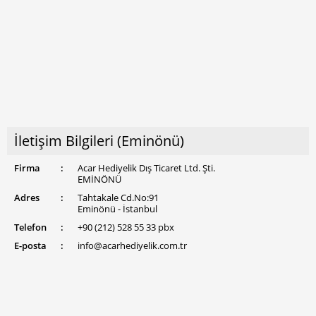
İletişim Bilgileri (Eminönü)
Firma
:
Acar Hediyelik Dış Ticaret Ltd. Şti.
EMİNÖNÜ
Adres
:
Tahtakale Cd.No:91
Eminönü - İstanbul
Telefon
:
+90 (212) 528 55 33 pbx
E-posta
:
info@acarhediyelik.com.tr