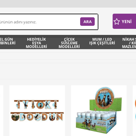
YENİ
EL GÜN
HEDİYELİK
ÇİÇEK
MUM / LED
NİKAH 
BİNLERİ
EŞYA
SÜSLEME
IŞIK ÇEŞİTLERİ
/ K
MODELLERİ
MODELLERİ
MAZLEM