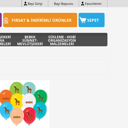
Bayi Girişi
Bayi Başvuru
Favorilerim
FIRSAT & İNDİRİMLİ ÜRÜNLER
SEPET
ŞEKERİ
BEBEK
SÜSLEME - HOBİ
INA
SÜNNET-
ORGANİZASYON
ELERİ
MEVLÜTŞEKERİ
MALZEMELERİ