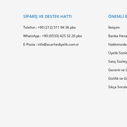
SİPARİŞ VE DESTEK HATTI
ÖNEMLI B
Telefon : +90 (212) 511 94 36 pbx
İletişim
WhatsApp : +90 (0533) 425 32 20 pbx
Banka Hesa
E-Posta : info@acarhediyelik.com.tr
Hakkımızda
Üyelik Sözl
Satış Sözle
Garanti ve İ
Gizlilik ve 
Sıkça Sorul