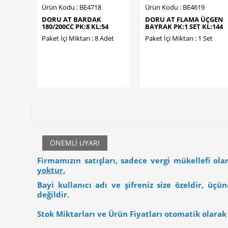
Ürün Kodu : BE4718
Ürün Kodu : BE4619
DORU AT BARDAK
DORU AT FLAMA ÜÇGEN
180/200CC PK:8 KL:54
BAYRAK PK:1 SET KL:144
Paket İçi Miktarı : 8 Adet
Paket İçi Miktarı : 1 Set
ÖNEMLI UYARI
Firmamızın satışları, sadece vergi mükellefi ol
yoktur.
Bayi kullanıcı adı ve şifreniz size özeldir, üç
değildir.
Stok Miktarları ve Ürün Fiyatları otomatik olarak g