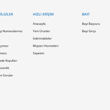
ILGILER
HIZLI ERIŞIM
BAYI
Anasayfa
Bayi Başvuru
p Numaralarmız
Yeni Ürünler
Bayi Girişi
İndirimdekiler
eşmesi
Müşteri Hizmetleri
şmesi
Sepetim
ade Koşulları
Güvenlik
an Sorular
Copyright ® 2017. Tüm Hakları Saklıdır.Kopyalanamaz