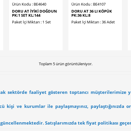
Ürün Kodu : BE4640
Ürün Kodu : BE4107
DORU AT İYİKİ DOĞDUN
DORU AT 36 LI KÖPÜK
PK:1 SET KL:144
PK:36 KL:8
Paket İçi Miktarı : 1 Set
Paket İçi Miktarı : 36 Adet
Toplam 5 ürün görüntüleniyor.
arak sektörde faaliyet gösteren toptancı müşterilerimize 
üncü kişi ve kurumlar ile paylaşmayınız, paylaştığınızda
üncellenmektedir. Satışlarımızda tek fiyat politikası geçerli