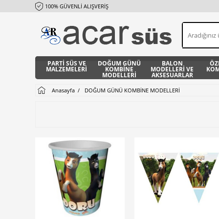
100% GÜVENLİ ALIŞVERİŞ
PARTİ SÜS VE
DOĞUM GÜNÜ
BALON
ÖZ
MALZEMELERİ
KOMBİNE
MODELLERİ VE
KOM
MODELLERİ
AKSESUARLAR
Anasayfa
DOĞUM GÜNÜ KOMBİNE MODELLERİ