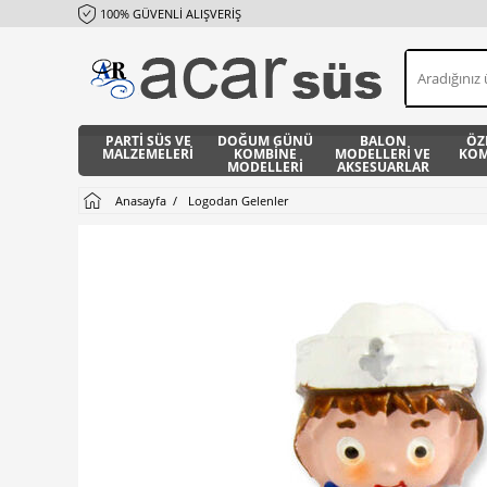
100% GÜVENLİ ALIŞVERİŞ
PARTİ SÜS VE
DOĞUM GÜNÜ
BALON
ÖZ
MALZEMELERİ
KOMBİNE
MODELLERİ VE
KOM
MODELLERİ
AKSESUARLAR
Anasayfa
Logodan Gelenler