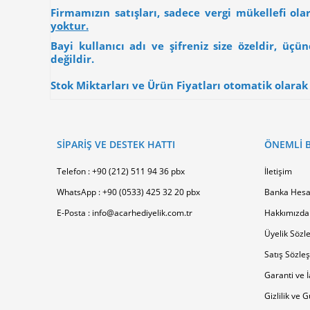
Firmamızın satışları, sadece vergi mükellefi ol
yoktur.
Bayi kullanıcı adı ve şifreniz size özeldir, üç
değildir.
Stok Miktarları ve Ürün Fiyatları otomatik olarak g
SİPARİŞ VE DESTEK HATTI
ÖNEMLI B
Telefon : +90 (212) 511 94 36 pbx
İletişim
WhatsApp : +90 (0533) 425 32 20 pbx
Banka Hesa
E-Posta : info@acarhediyelik.com.tr
Hakkımızda
Üyelik Sözl
Satış Sözle
Garanti ve İ
Gizlilik ve 