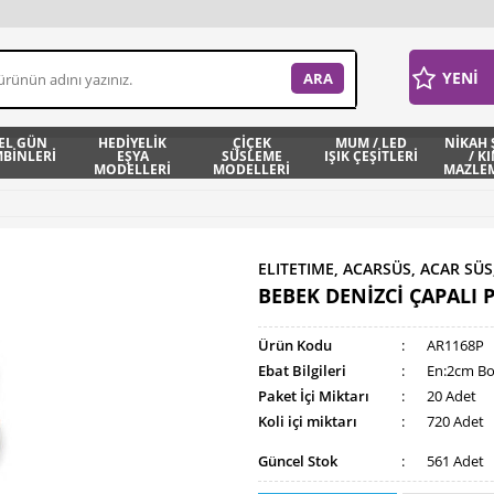
YENİ
EL GÜN
HEDİYELİK
ÇİÇEK
MUM / LED
NİKAH 
BİNLERİ
EŞYA
SÜSLEME
IŞIK ÇEŞİTLERİ
/ K
MODELLERİ
MODELLERİ
MAZLEM
ELITETIME, ACARSÜS, ACAR SÜS
BEBEK DENİZCİ ÇAPALI 
Ürün Kodu
:
AR1168P
Ebat Bilgileri
:
En:2cm B
Paket İçi Miktarı
:
20 Adet
Koli içi miktarı
:
720 Adet
Güncel Stok
:
561 Adet