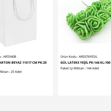
 : AR5540B
Ürün Kodu : AR0376YESIL
RTON BEYAZ 11X17 CM PK:25
GÜL LATEKS YEŞİL PK:144 KL:100
Paket İçi Miktarı : 144 Adet
iktarı : 25 Adet