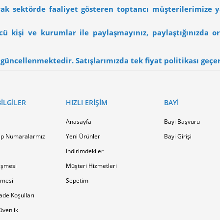
arak sektörde faaliyet gösteren toptancı müşterilerimize 
üncü kişi ve kurumlar ile paylaşmayınız, paylaştığınızda
üncellenmektedir. Satışlarımızda tek fiyat politikası geçerli
ILGILER
HIZLI ERIŞIM
BAYI
Anasayfa
Bayi Başvuru
p Numaralarmız
Yeni Ürünler
Bayi Girişi
İndirimdekiler
eşmesi
Müşteri Hizmetleri
şmesi
Sepetim
ade Koşulları
Güvenlik