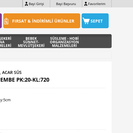
Bayi Girişi
Bayi Başvuru
Favorilerim
FIRSAT & İNDİRİMLİ ÜRÜNLER
SEPET
ŞEKERİ
BEBEK
SÜSLEME - HOBİ
INA
SÜNNET-
ORGANİZASYON
ELERİ
MEVLÜTŞEKERİ
MALZEMELERİ
, ACAR SÜS
PEMBE PK:20-KL:720
oy:5cm