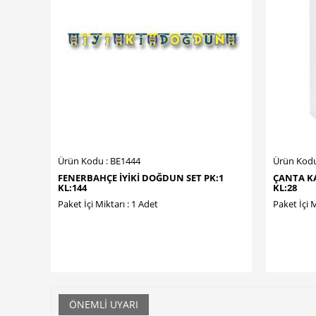
Ürün Kodu : BE1444
Ürün Kodu
FENERBAHÇE İYİKİ DOĞDUN SET PK:1
ÇANTA KA
KL:144
KL:28
Paket İçi Miktarı : 1 Adet
Paket İçi M
ÖNEMLI UYARI