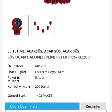
ELITETIME, ACARSÜS, ACAR SÜS, ACAR SÜS
SÜS UÇAN BALON(ZEPLİN) PETEK PK:5-KL:200
Ürün Kodu
AR1261
Ebat Bilgileri
En:17cm Boy:290cm
Paket İçi
5 Adet
Miktarı
Koli Içi Miktarı
200 Paket
Güncel Stok
1492 PAKET
Ürün Özellikleri
Resimler