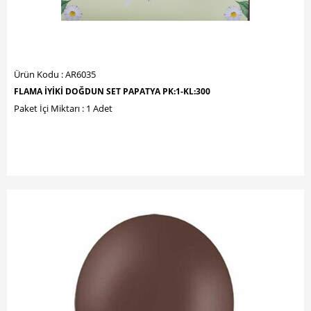
Ürün Kodu : AR6035
FLAMA İYİKİ DOĞDUN SET PAPATYA PK:1-KL:300
Paket İçi Miktarı : 1 Adet