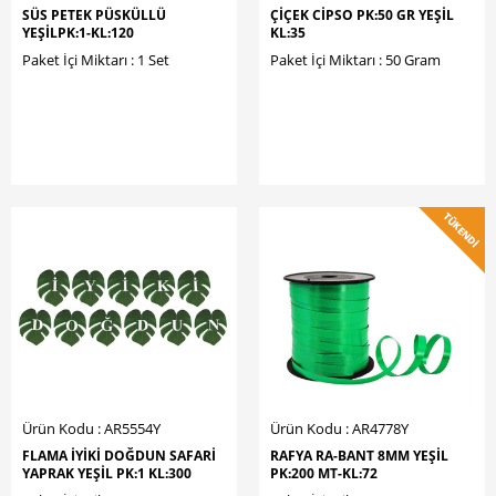
SÜS PETEK PÜSKÜLLÜ
ÇİÇEK CİPSO PK:50 GR YEŞİL
YEŞİLPK:1-KL:120
KL:35
Paket İçi Miktarı : 1 Set
Paket İçi Miktarı : 50 Gram
Ürün Kodu : AR5554Y
Ürün Kodu : AR4778Y
FLAMA İYİKİ DOĞDUN SAFARİ
RAFYA RA-BANT 8MM YEŞİL
YAPRAK YEŞİL PK:1 KL:300
PK:200 MT-KL:72