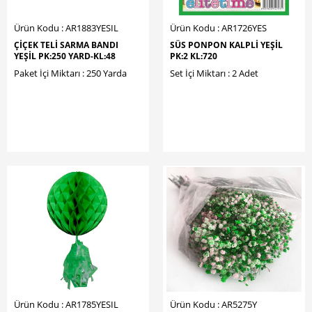
Ürün Kodu : AR1883YESIL
Ürün Kodu : AR1726YES
ÇİÇEK TELİ SARMA BANDI
SÜS PONPON KALPLİ YEŞİL
YEŞİL PK:250 YARD-KL:48
PK:2 KL:720
Paket İçi Miktarı : 250 Yarda
Set İçi Miktarı : 2 Adet
Ürün Kodu : AR1785YESIL
Ürün Kodu : AR5275Y