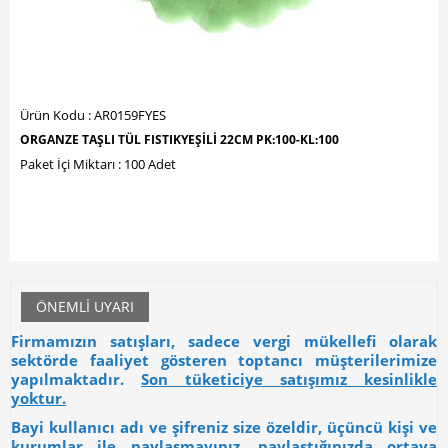
Ürün Kodu : AR0159FYES
ORGANZE TAŞLI TÜL FISTIKYEŞİLİ 22CM PK:100-KL:100
Paket İçi Miktarı : 100 Adet
ÖNEMLI UYARI
Firmamızın satışları, sadece vergi mükellefi olarak
sektörde faaliyet gösteren toptancı müşterilerimize
yapılmaktadır.
Son tüketiciye satışımız kesinlikle
yoktur.
Bayi kullanıcı adı ve şifreniz size özeldir, üçüncü kişi ve
kurumlar ile paylaşmayınız, paylaştığınızda ortaya