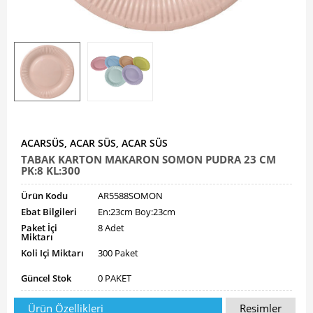
ACARSÜS, ACAR SÜS, ACAR SÜS
TABAK KARTON MAKARON SOMON PUDRA 23 CM
PK:8 KL:300
Ürün Kodu
AR5588SOMON
Ebat Bilgileri
En:23cm Boy:23cm
Paket İçi
8 Adet
Miktarı
Koli Içi Miktarı
300 Paket
Güncel Stok
0 PAKET
Ürün Özellikleri
Resimler