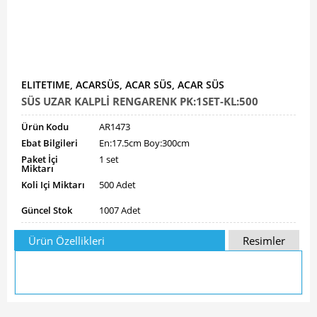
ELITETIME, ACARSÜS, ACAR SÜS, ACAR SÜS
SÜS UZAR KALPLİ RENGARENK PK:1SET-KL:500
Ürün Kodu
AR1473
Ebat Bilgileri
En:17.5cm Boy:300cm
Paket İçi
1 set
Miktarı
Koli Içi Miktarı
500 Adet
Güncel Stok
1007 Adet
Ürün Özellikleri
Resimler