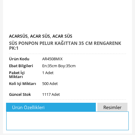
ACARSÜS, ACAR SÜS, ACAR SÜS
SÜS PONPON PELUR KAĞITTAN 35 CM RENGARENK
PK:1
Ürün Kodu
AR4508MIX
Ebat Bilgileri
En:35cm Boy:35cm
Paket İçi
1 Adet
Miktarı
Koli Içi Miktarı
500 Adet
Güncel Stok
1117 Adet
Ürün Özellikleri
Resimler