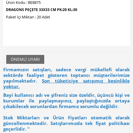
Ürün Kodu : BE8875
DRAGONS PEÇETE 33X33 CM PK:20 KL:30
Paket İçi Miktarı : 20 Adet
ÖNEMLI UYARI
Firmamızın satışları, sadece vergi mükellefi olarak
sektörde faaliyet gösteren toptancı müşterilerimize
yapılmaktadır.
Son tüketiciye satışımız kesinlikle
yoktur.
Bayi kullanıcı adı ve şifreniz size özeldir, üçüncü kişi ve
kurumlar ile paylaşmayınız, paylaştığınızda ortaya
çıkabilecek sorunlardan firmamız sorumlu değildir.
Stok Miktarları ve Ürün Fiyatları otomatik olarak
güncellenmektedir. Satışlarımızda tek fiyat politikası
geçerlidir. ''