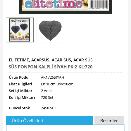
ELITETIME, ACARSÜS, ACAR SÜS, ACAR SÜS
SÜS PONPON KALPLİ SİYAH PK:2 KL:720
Ürün Kodu
AR1726SIYAH
Ebat Bilgileri
En:10cm Boy:10cm
Set İçi Miktarı
2 Adet
Koli Içi Miktarı
720 Set
Güncel Stok
2458 SET
Ürün Özellikleri
Resimler