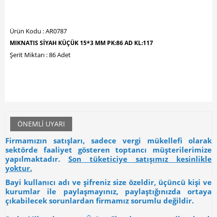
Ürün Kodu : AR0787
MIKNATIS SİYAH KÜÇÜK 15*3 MM PK:86 AD KL:117
Şerit Miktarı : 86 Adet
ÖNEMLI UYARI
Firmamızın satışları, sadece vergi mükellefi olarak
sektörde faaliyet gösteren toptancı müşterilerimize
yapılmaktadır.
Son tüketiciye satışımız kesinlikle
yoktur.
Bayi kullanıcı adı ve şifreniz size özeldir, üçüncü kişi ve
kurumlar ile paylaşmayınız, paylaştığınızda ortaya
çıkabilecek sorunlardan firmamız sorumlu değildir.