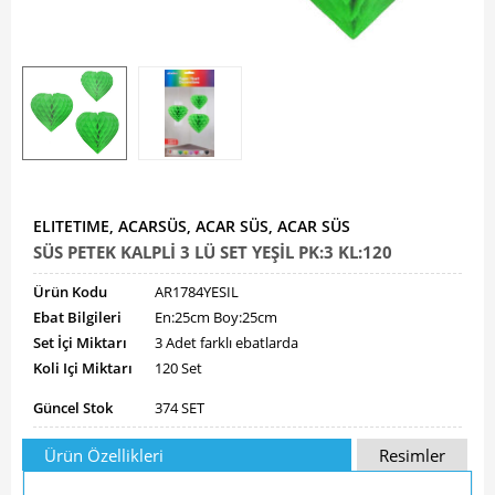
ELITETIME, ACARSÜS, ACAR SÜS, ACAR SÜS
SÜS PETEK KALPLİ 3 LÜ SET YEŞİL PK:3 KL:120
Ürün Kodu
AR1784YESIL
Ebat Bilgileri
En:25cm Boy:25cm
Set İçi Miktarı
3 Adet farklı ebatlarda
Koli Içi Miktarı
120 Set
Güncel Stok
374 SET
Ürün Özellikleri
Resimler