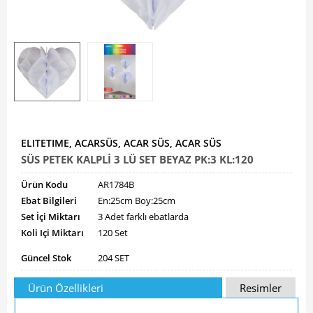
ELITETIME, ACARSÜS, ACAR SÜS, ACAR SÜS
SÜS PETEK KALPLİ 3 LÜ SET BEYAZ PK:3 KL:120
Ürün Kodu
AR1784B
Ebat Bilgileri
En:25cm Boy:25cm
Set İçi Miktarı
3 Adet farklı ebatlarda
Koli Içi Miktarı
120 Set
Güncel Stok
204 SET
Ürün Özellikleri
Resimler