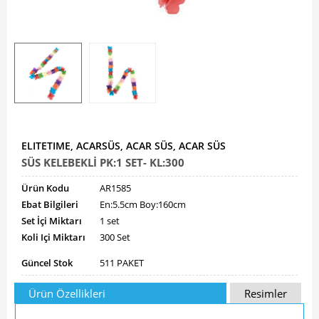
ELITETIME, ACARSÜS, ACAR SÜS, ACAR SÜS
SÜS KELEBEKLİ PK:1 SET- KL:300
Ürün Kodu
AR1585
Ebat Bilgileri
En:5.5cm Boy:160cm
Set İçi Miktarı
1 set
Koli Içi Miktarı
300 Set
Güncel Stok
511 PAKET
Ürün Özellikleri
Resimler