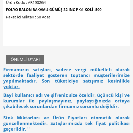
Ürün Kodu : AR1902G4
FOLYO BALON RAKAM 4 GÜMÜŞ 32 INC PK:1 KOLİ -500
Paket İçi Miktarı : 50 Adet
ÖNEMLI UYARI
Firmamızın satışları, sadece vergi mükellefi olarak
sektörde faaliyet gösteren toptancı müşterilerimize
yapılmaktadır.
Son tüketiciye satışımız kesinlikle
yoktur.
Bayi kullanıcı adı ve şifreniz size özeldir, üçüncü kişi ve
kurumlar ile paylaşmayınız, paylaştığınızda ortaya
çıkabilecek sorunlardan firmamız sorumlu değildir.
Stok Miktarları ve Ürün Fiyatları otomatik olarak
güncellenmektedir. Satışlarımızda tek fiyat politikası
geçerlidir. ''