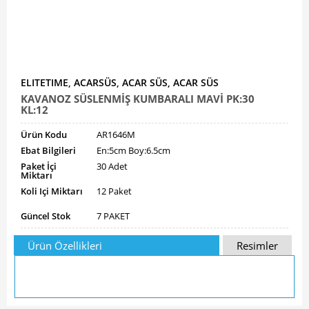
ELITETIME, ACARSÜS, ACAR SÜS, ACAR SÜS
KAVANOZ SÜSLENMİŞ KUMBARALI MAVİ PK:30
KL:12
Ürün Kodu
AR1646M
Ebat Bilgileri
En:5cm Boy:6.5cm
Paket İçi
30 Adet
Miktarı
Koli Içi Miktarı
12 Paket
Güncel Stok
7 PAKET
Ürün Özellikleri
Resimler