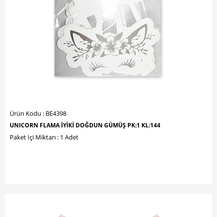
Ürün Kodu : BE4398
UNICORN FLAMA İYİKİ DOĞDUN GÜMÜŞ PK:1 KL:144
Paket İçi Miktarı : 1 Adet