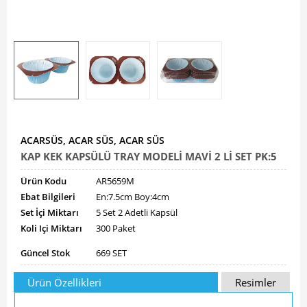
ACARSÜS, ACAR SÜS, ACAR SÜS
KAP KEK KAPSÜLÜ TRAY MODELİ MAVİ 2 Lİ SET PK:5
Ürün Kodu
AR5659M
Ebat Bilgileri
En:7.5cm Boy:4cm
Set İçi Miktarı
5 Set 2 Adetli Kapsül
Koli Içi Miktarı
300 Paket
Güncel Stok
669 SET
Ürün Özellikleri
Resimler