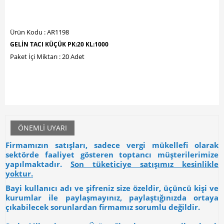
Ürün Kodu : AR1198
GELİN TACI KÜÇÜK PK:20 KL:1000
Paket İçi Miktarı : 20 Adet
ÖNEMLI UYARI
Firmamızın satışları, sadece vergi mükellefi olarak
sektörde faaliyet gösteren toptancı müşterilerimize
yapılmaktadır.
Son tüketiciye satışımız kesinlikle
yoktur.
Bayi kullanıcı adı ve şifreniz size özeldir, üçüncü kişi ve
kurumlar ile paylaşmayınız, paylaştığınızda ortaya
çıkabilecek sorunlardan firmamız sorumlu değildir.