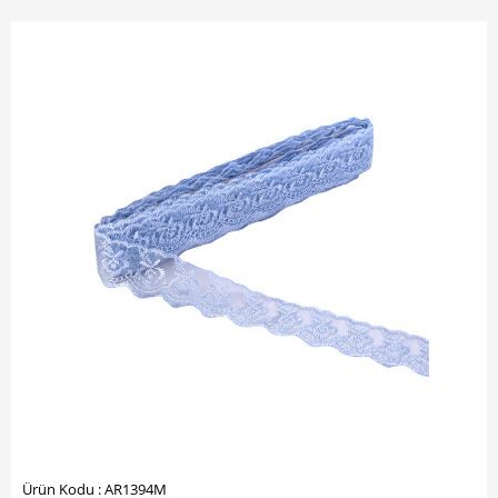
Ürün Kodu : AR1394M