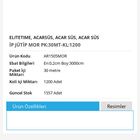
ELITETIME, ACARSÜS, ACAR SÜS, ACAR SÜS
İP JÜTİP MOR PK:30MT-KL:1200
Ürün Kodu
AR1505MOR
Ebat Bilgileri
En:0.2cm Boy:3000cm
Paket İçi
30 metre
Miktarı
Koli Içi Miktarı
1200 Adet
Güncel Stok
1557 Adet
Ürün Özellikleri
Resimler