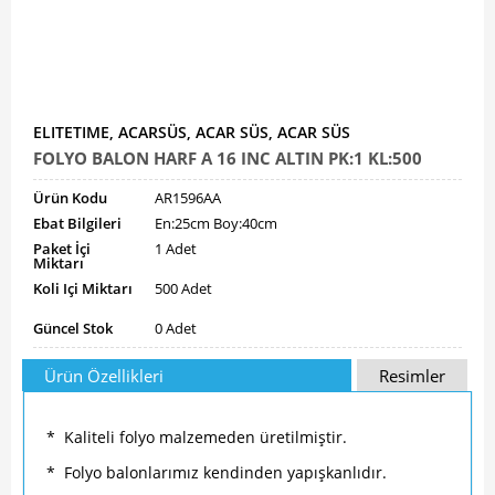
ELITETIME, ACARSÜS, ACAR SÜS, ACAR SÜS
FOLYO BALON HARF A 16 INC ALTIN PK:1 KL:500
Ürün Kodu
AR1596AA
Ebat Bilgileri
En:25cm Boy:40cm
Paket İçi
1 Adet
Miktarı
Koli Içi Miktarı
500 Adet
Güncel Stok
0 Adet
Ürün Özellikleri
Resimler
* Kaliteli folyo malzemeden üretilmiştir.
* Folyo balonlarımız kendinden yapışkanlıdır.