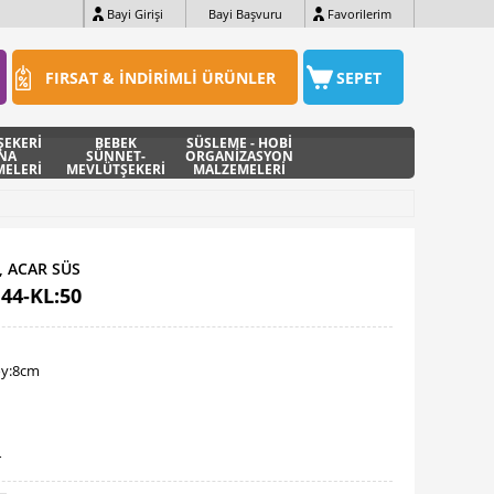
Bayi Girişi
Bayi Başvuru
Favorilerim
FIRSAT & İNDİRİMLİ ÜRÜNLER
SEPET
ŞEKERİ
BEBEK
SÜSLEME - HOBİ
INA
SÜNNET-
ORGANİZASYON
ELERİ
MEVLÜTŞEKERİ
MALZEMELERİ
, ACAR SÜS
44-KL:50
oy:8cm
T