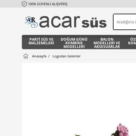
100% GÜVENLİ ALIŞVERİŞ
PARTİ SÜS VE
DOĞUM GÜNÜ
BALON
ÖZ
MALZEMELERİ
KOMBİNE
MODELLERİ VE
KOM
MODELLERİ
AKSESUARLAR
Anasayfa
Logodan Gelenler