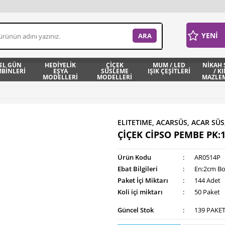
YENİ
EL GÜN
HEDİYELİK
ÇİÇEK
MUM / LED
NİKAH 
BİNLERİ
EŞYA
SÜSLEME
IŞIK ÇEŞİTLERİ
/ K
MODELLERİ
MODELLERİ
MAZLEM
ELITETIME, ACARSÜS, ACAR SÜS
ÇİÇEK CİPSO PEMBE PK:1
Ürün Kodu
:
AR0514P
Ebat Bilgileri
:
En:2cm B
Paket İçi Miktarı
:
144 Adet
Koli içi miktarı
:
50 Paket
Güncel Stok
:
139 PAKE