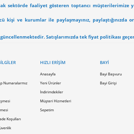
arak sektörde faaliyet gösteren toptancı müşterilerimize 
üncü kişi ve kurumlar ile paylaşmayınız, paylaştığınızda
üncellenmektedir. Satışlarımızda tek fiyat politikası geçerli
ILGILER
HIZLI ERIŞIM
BAYI
Anasayfa
Bayi Başvuru
p Numaralarmız
Yeni Ürünler
Bayi Girişi
İndirimdekiler
eşmesi
Müşteri Hizmetleri
şmesi
Sepetim
ade Koşulları
Güvenlik