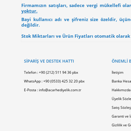
Firmamızın satışları, sadece vergi mükellefi ol
yoktur.
Bayi kullanıcı adı ve şifreniz size özeldir, üç
değildir.
Stok Miktarları ve Ürün Fiyatları otomatik olarak g
SİPARİŞ VE DESTEK HATTI
ÖNEMLI B
Telefon : +90 (212) 511 94 36 pbx
İletişim
WhatsApp : +90 (0533) 425 32 20 pbx
Banka Hesa
E-Posta : info@acarhediyelik.com.tr
Hakkımızda
Üyelik Sözl
Satış Sözle
Garanti ve İ
Gizlilik ve 