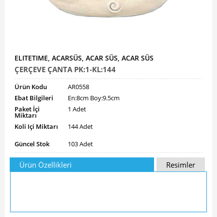
ELITETIME, ACARSÜS, ACAR SÜS, ACAR SÜS
ÇERÇEVE ÇANTA PK:1-KL:144
Ürün Kodu
AR0558
Ebat Bilgileri
En:8cm Boy:9.5cm
Paket İçi
1 Adet
Miktarı
Koli Içi Miktarı
144 Adet
Güncel Stok
103 Adet
Ürün Özellikleri
Resimler