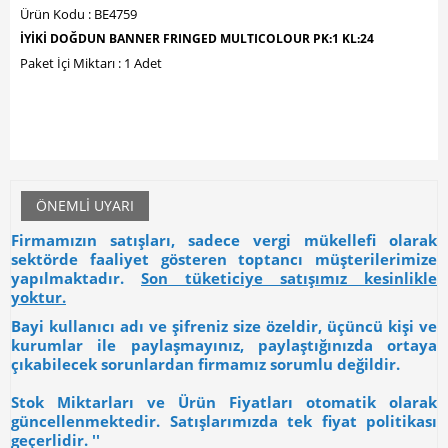
Ürün Kodu : BE4759
İYİKİ DOĞDUN BANNER FRINGED MULTICOLOUR PK:1 KL:24
Paket İçi Miktarı : 1 Adet
ÖNEMLI UYARI
Firmamızın satışları, sadece vergi mükellefi olarak
sektörde faaliyet gösteren toptancı müşterilerimize
yapılmaktadır.
Son tüketiciye satışımız kesinlikle
yoktur.
Bayi kullanıcı adı ve şifreniz size özeldir, üçüncü kişi ve
kurumlar ile paylaşmayınız, paylaştığınızda ortaya
çıkabilecek sorunlardan firmamız sorumlu değildir.
Stok Miktarları ve Ürün Fiyatları otomatik olarak
güncellenmektedir. Satışlarımızda tek fiyat politikası
geçerlidir. ''