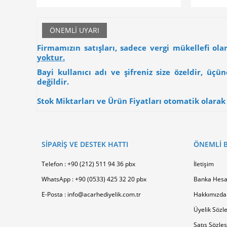
ÖNEMLI UYARI
Firmamızın satışları, sadece vergi mükellefi ol
yoktur.
Bayi kullanıcı adı ve şifreniz size özeldir, üç
değildir.
Stok Miktarları ve Ürün Fiyatları otomatik olarak g
SİPARİŞ VE DESTEK HATTI
ÖNEMLI B
Telefon : +90 (212) 511 94 36 pbx
İletişim
WhatsApp : +90 (0533) 425 32 20 pbx
Banka Hesa
E-Posta : info@acarhediyelik.com.tr
Hakkımızda
Üyelik Sözl
Satış Sözle