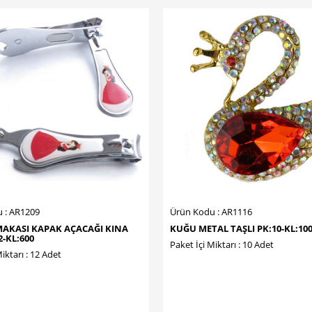
 : AR1209
Ürün Kodu : AR1116
MAKASI KAPAK AÇACAĞI KINA
KUĞU METAL TAŞLI PK:10-KL:10
2-KL:600
Paket İçi Miktarı : 10 Adet
iktarı : 12 Adet