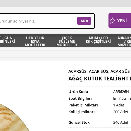
YENİ
EL GÜN
HEDİYELİK
ÇİÇEK
MUM / LED
NİKAH 
BİNLERİ
EŞYA
SÜSLEME
IŞIK ÇEŞİTLERİ
/ K
MODELLERİ
MODELLERİ
MAZLEM
ACARSÜS, ACAR SÜS, ACAR SÜS
AĞAÇ KÜTÜK TEALİGHT 
Ürün Kodu
:
AR5626N
Ebat Bilgileri
:
En:7.5cm 
Paket İçi Miktarı
:
1 Adet
Koli içi miktarı
:
200 Adet
Güncel Stok
:
346 Adet