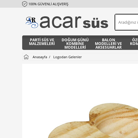
100% GÜVENLİ ALIŞVERİŞ
PARTİ SÜS VE
DOĞUM GÜNÜ
BALON
ÖZ
MALZEMELERİ
KOMBİNE
MODELLERİ VE
KOM
MODELLERİ
AKSESUARLAR
Anasayfa
Logodan Gelenler