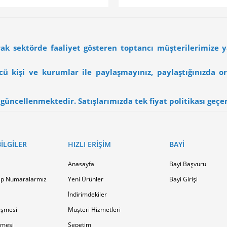
arak sektörde faaliyet gösteren toptancı müşterilerimize 
üncü kişi ve kurumlar ile paylaşmayınız, paylaştığınızda
üncellenmektedir. Satışlarımızda tek fiyat politikası geçerli
ILGILER
HIZLI ERIŞIM
BAYI
Anasayfa
Bayi Başvuru
p Numaralarmız
Yeni Ürünler
Bayi Girişi
İndirimdekiler
eşmesi
Müşteri Hizmetleri
şmesi
Sepetim