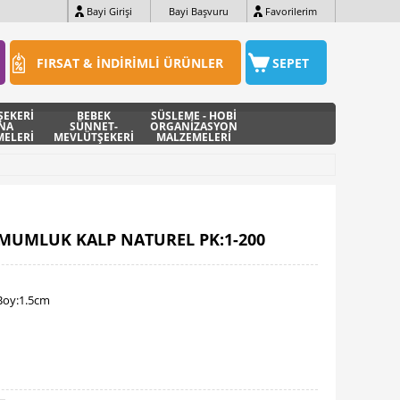
Bayi Girişi
Bayi Başvuru
Favorilerim
FIRSAT & İNDİRİMLİ ÜRÜNLER
SEPET
ŞEKERİ
BEBEK
SÜSLEME - HOBİ
INA
SÜNNET-
ORGANİZASYON
ELERİ
MEVLÜTŞEKERİ
MALZEMELERİ
MUMLUK KALP NATUREL PK:1-200
Boy:1.5cm